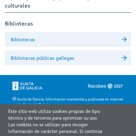
culturales
Bibliotecas
Bibliotecas
Bibliotecas públicas gallegas
Xunta de Galicia. Información mantenida y publicada en internet
por la Xunta de Galicia
Este sitio web utiliza cookies propias de tipo
Atención a la ciudadanía
técnico y de terceros para optimizar su uso.
Accesibilidad
Las cookies no se utilizan para recoger
información de carácter personal. Si continúa
Aviso legal