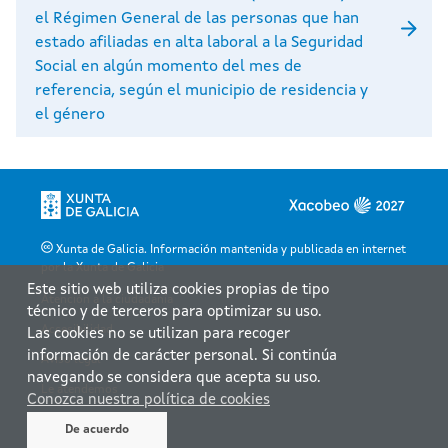
el Régimen General de las personas que han
estado afiliadas en alta laboral a la Seguridad
Social en algún momento del mes de
referencia, según el municipio de residencia y
el género
Xunta de Galicia. Información mantenida y publicada en internet
por la Xunta de Galicia
Este sitio web utiliza cookies propias de tipo
Atención a la ciudadanía
técnico y de terceros para optimizar su uso.
Accesibilidad
Las cookies no se utilizan para recoger
información de carácter personal. Si continúa
Aviso legal
navegando se considera que acepta su uso.
Le atendemos
Conozca nuestra política de cookies
Mapa web
De acuerdo