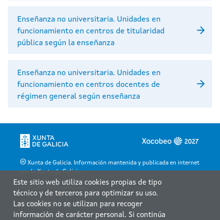
Enseñanza no universitaria. Unidades en
funcionamiento en centros de titularidad
pública según la enseñanza
Enseñanza no universitaria. Unidades en
funcionamiento en centros docentes de
régimen general según enseñanza
Xunta de Galicia. Información mantenida y publicada en internet
por la Xunta de Galicia
Este sitio web utiliza cookies propias de tipo
Atención a la ciudadanía
técnico y de terceros para optimizar su uso.
Accesibilidad
Las cookies no se utilizan para recoger
información de carácter personal. Si continúa
Aviso legal