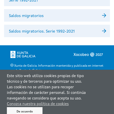
Serie 1992-2021
Saldos migratorios
Saldos migratorios. Serie 1992-2021
Xunta de Galicia. Información mantenida y publicada en internet
por la Xunta de Galicia
Este sitio web utiliza cookies propias de tipo
Atención a la ciudadanía
técnico y de terceros para optimizar su uso.
Accesibilidad
Las cookies no se utilizan para recoger
información de carácter personal. Si continúa
Aviso legal
navegando se considera que acepta su uso.
Le atendemos
Conozca nuestra política de cookies
Mapa web
De acuerdo