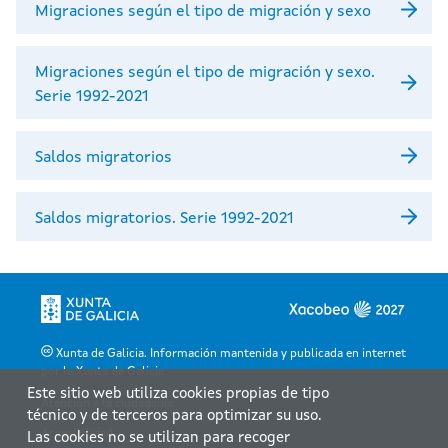
Migraciones según el tipo de migración y sexo
Migraciones según el tipo de migración y sexo.
Serie 1992-2021
Saldos migratorios
Saldos migratorios. Serie 1992-2021
Xunta de Galicia. Información mantenida y publicada en internet
por la Xunta de Galicia
Este sitio web utiliza cookies propias de tipo
Atención a la ciudadanía
técnico y de terceros para optimizar su uso.
Accesibilidad
Las cookies no se utilizan para recoger