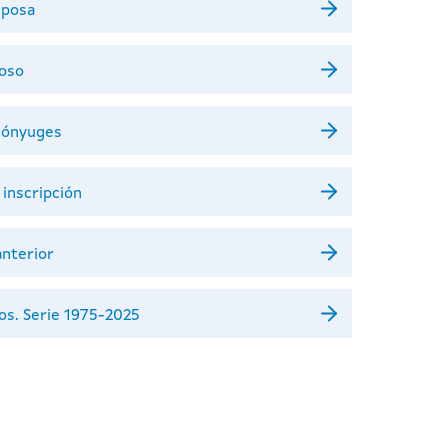
sposa
poso
 cónyuges
inscripción
anterior
ios. Serie 1975-2025