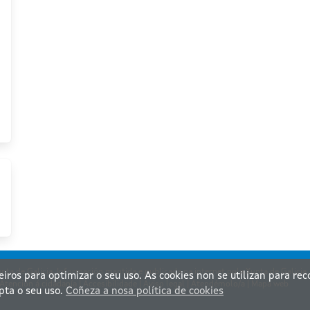
nta de Galicia. Información mantida e publicada na internet pola Xunta de Galicia
ceiros para optimizar o seu uso. As cookies non se utilizan para re
Atención á cidadanía
|
Accesibilidade
|
Aviso legal
|
Atendémolo/a
|
Mapa web
pta o seu uso.
Coñeza a nosa política de cookies