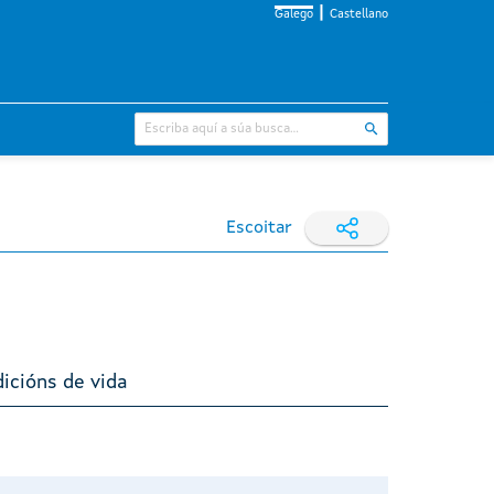
Galego
Castellano
Escoitar
icións de vida