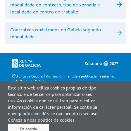
modalidade do contrato, tipo de xornada e
localidade do centro de traballo
Contratros rexistrados en Galicia segundo
modalidade
Xunta de Galicia. Información mantida e publicada na internet
pola Xunta de Galicia
Este sitio web utiliza cookies propias de tipo
Atención á cidadanía
técnico e de terceiros para optimizar o seu
Accesibilidade
uso. As cookies non se utilizan para recoller
información de carácter persoal. Se continúa
Aviso legal
navegando considérase que acepta o seu uso.
Atendémolo/a
Coñeza a nosa política de cookies
Mapa web
De acordo