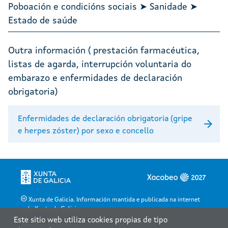
Poboación e condicións sociais ➤ Sanidade ➤
Estado de saúde
Outra información ( prestación farmacéutica,
listas de agarda, interrupción voluntaria do
embarazo e enfermidades de declaración
obrigatoria)
Enfermidades de declaración obrigatoria (gripe
e herpes zóster) por sexo e concello
Xunta de Galicia. Información mantida e publicada na internet
pola Xunta de Galicia
Este sitio web utiliza cookies propias de tipo
Atención á cidadanía