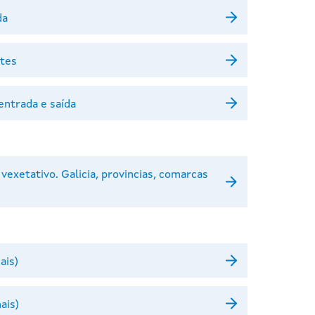
da
ntes
entrada e saída
xetativo. Galicia, provincias, comarcas
ais)
ais)