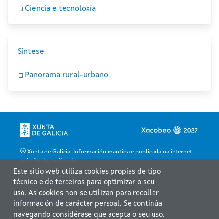
Ciencia e tecnoloxía
Síntese
Panorama rural-urbano
Xunta de Galicia. Información mantida e publicada na internet
pola Xunta de Galicia
Este sitio web utiliza cookies propias de tipo
Atención á cidadanía
técnico e de terceiros para optimizar o seu
Accesibilidade
uso. As cookies non se utilizan para recoller
información de carácter persoal. Se continúa
Aviso legal
navegando considérase que acepta o seu uso.