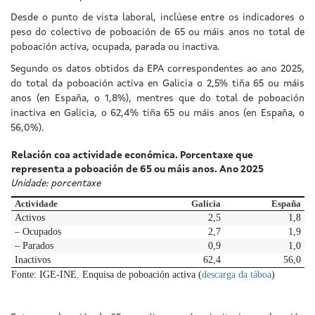
Desde o punto de vista laboral, inclúese entre os indicadores o
peso do colectivo de poboación de 65 ou máis anos no total de
poboación activa, ocupada, parada ou inactiva.
Segundo os datos obtidos da EPA correspondentes ao ano 2025,
do total da poboación activa en Galicia o 2,5% tiña 65 ou máis
anos (en España, o 1,8%), mentres que do total de poboación
inactiva en Galicia, o 62,4% tiña 65 ou máis anos (en España, o
56,0%).
Relación coa actividade económica. Porcentaxe que
representa a poboación de 65 ou máis anos. Ano 2025
Unidade: porcentaxe
Actividade
Galicia
España
Activos
2,5
1,8
– Ocupados
2,7
1,9
– Parados
0,9
1,0
Inactivos
62,4
56,0
Fonte: IGE-INE. Enquisa de poboación activa (
descarga da táboa
)