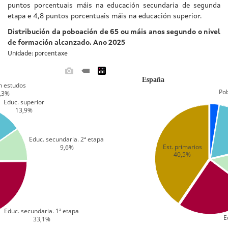
puntos porcentuais máis na educación secundaria de segunda
etapa e 4,8 puntos porcentuais máis na educación superior.
Distribución da poboación de 65 ou máis anos segundo o nivel
de formación alcanzado. Ano 2025
Unidade: porcentaxe
España
n estudos
Pob
1,3%
Educ. superior
13,9%
Educ. secundaria. 2ª etapa
Est. primarios
 9,6%
40,5%
Educ. secundaria. 1ª etapa
E
33,1%