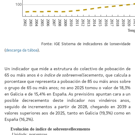
100
2002
2003
2004
2005
2006
2007
2008
2009
2010
2011
2012
2013
2014
2015
2016
2017
2018
2019
2020
20
Tem
Fonte: IGE Sistema de indicadores de lonxevidade
(
descarga da táboa
).
Un indicador que mide a estrutura do colectivo de poboación de
65 ou máis anos é o
índice de sobreenvellecemento
, que calcula a
porcentaxe que representa a poboación de 85 ou máis anos sobre
o grupo de 65 ou máis anos; no ano 2025 tomou o valor de 18,3%
en Galicia e de 15,4% en España. As previsións apuntan cara a un
posible decrecemento deste indicador nos vindeiros anos,
seguido de incrementos a partir de 2028, chegando en 2039 a
valores superiores aos de 2025, tanto en Galicia (19,3%) como en
España (16,2%).
Evolución do índice de sobreenvellecemento
Unidade: porcentaxe