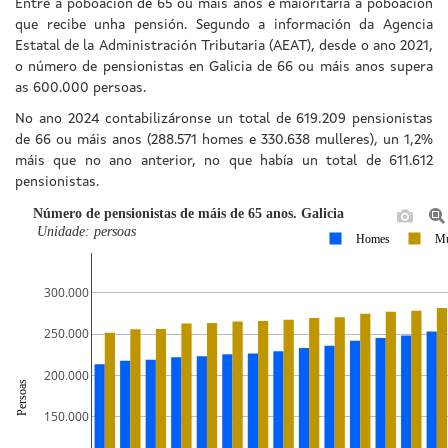
Entre a poboación de 65 ou máis anos é maioritaria a poboación
que recibe unha pensión. Segundo a información da Agencia
Estatal de la Administración Tributaria (AEAT), desde o ano 2021,
o número de pensionistas en Galicia de 66 ou máis anos supera
as 600.000 persoas.
No ano 2024 contabilizáronse un total de 619.209 pensionistas
de 66 ou máis anos (288.571 homes e 330.638 mulleres), un 1,2%
máis que no ano anterior, no que había un total de 611.612
pensionistas.
Número de pensionistas de máis de 65 anos. Galicia
Unidade: persoas
Homes
Mu
300.000
250.000
200.000
Persoas
150.000