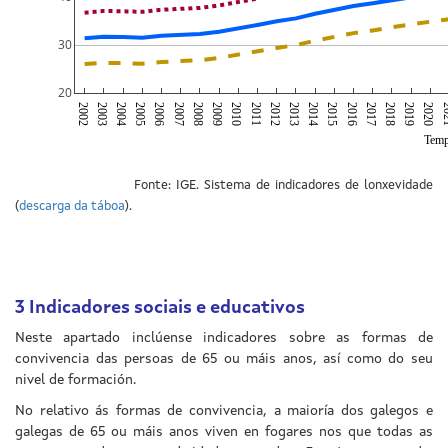
30
20
2002
2003
2004
2005
2006
2007
2008
2009
2010
2011
2012
2013
2014
2015
2016
2017
2018
2019
2020
20
Tem
Fonte: IGE. Sistema de indicadores de lonxevidade
(
descarga da táboa
).
3
Indicadores sociais e educativos
Neste apartado inclúense indicadores sobre as formas de
convivencia das persoas de 65 ou máis anos, así como do seu
nivel de formación.
No relativo ás formas de convivencia, a maioría dos galegos e
galegas de 65 ou máis anos viven en fogares nos que todas as