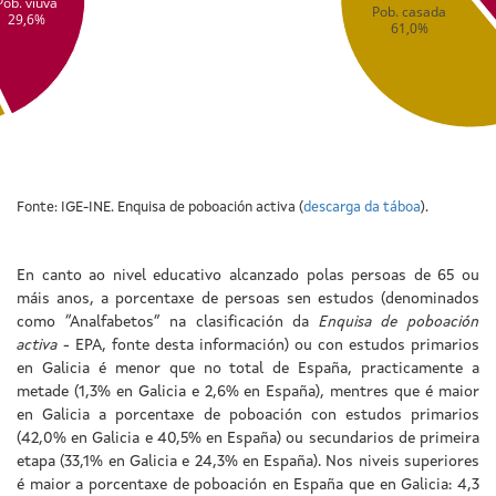
Pob. viúva
Pob. casada
29,6%
61,0%
Fonte: IGE-INE. Enquisa de poboación activa (
descarga da táboa
).
En canto ao nivel educativo alcanzado polas persoas de 65 ou
máis anos, a porcentaxe de persoas sen estudos (denominados
como “Analfabetos” na clasificación da
Enquisa de poboación
activa
- EPA, fonte desta información) ou con estudos primarios
en Galicia é menor que no total de España, practicamente a
metade (1,3% en Galicia e 2,6% en España), mentres que é maior
en Galicia a porcentaxe de poboación con estudos primarios
(42,0% en Galicia e 40,5% en España) ou secundarios de primeira
etapa (33,1% en Galicia e 24,3% en España). Nos niveis superiores
é maior a porcentaxe de poboación en España que en Galicia: 4,3