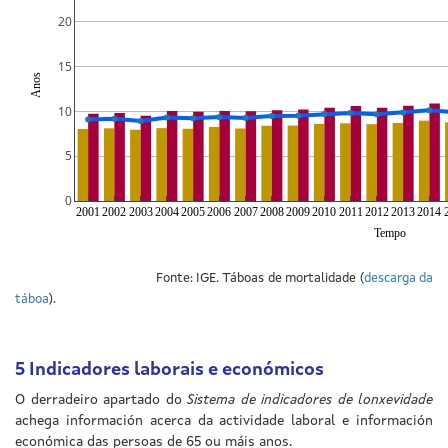
20
15
Anos
10
5
0
2001
2002
2003
2004
2005
2006
2007
2008
2009
2010
2011
2012
2013
2014
Tempo
Fonte: IGE. Táboas de mortalidade (
descarga da
táboa
).
5
Indicadores laborais e económicos
O derradeiro apartado do
Sistema de indicadores de lonxevidade
achega información acerca da actividade laboral e información
económica das persoas de 65 ou máis anos.