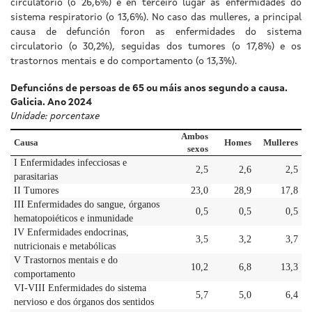
circulatorio (o 26,6%) e en terceiro lugar as enfermidades do
sistema respiratorio (o 13,6%). No caso das mulleres, a principal
causa de defunción foron as enfermidades do sistema
circulatorio (o 30,2%), seguidas dos tumores (o 17,8%) e os
trastornos mentais e do comportamento (o 13,3%).
Defuncións de persoas de 65 ou máis anos segundo a causa.
Galicia. Ano 2024
Unidade: porcentaxe
Ambos
Causa
Homes
Mulleres
sexos
I Enfermidades infecciosas e
2,5
2,6
2,5
parasitarias
II Tumores
23,0
28,9
17,8
III Enfermidades do sangue, órganos
0,5
0,5
0,5
hematopoiéticos e inmunidade
IV Enfermidades endocrinas,
3,5
3,2
3,7
nutricionais e metabólicas
V Trastornos mentais e do
10,2
6,8
13,3
comportamento
VI-VIII Enfermidades do sistema
5,7
5,0
6,4
nervioso e dos órganos dos sentidos