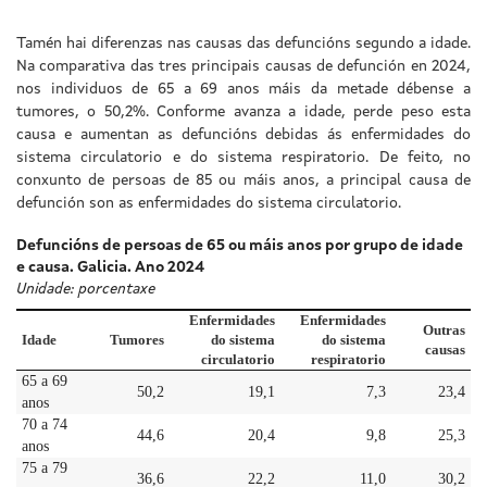
Tamén hai diferenzas nas causas das defuncións segundo a idade.
Na comparativa das tres principais causas de defunción en 2024,
nos individuos de 65 a 69 anos máis da metade débense a
tumores, o 50,2%. Conforme avanza a idade, perde peso esta
causa e aumentan as defuncións debidas ás enfermidades do
sistema circulatorio e do sistema respiratorio. De feito, no
conxunto de persoas de 85 ou máis anos, a principal causa de
defunción son as enfermidades do sistema circulatorio.
Defuncións de persoas de 65 ou máis anos por grupo de idade
e causa. Galicia. Ano 2024
Unidade: porcentaxe
Enfermidades
Enfermidades
Outras
Idade
Tumores
do sistema
do sistema
causas
circulatorio
respiratorio
65 a 69
50,2
19,1
7,3
23,4
anos
70 a 74
44,6
20,4
9,8
25,3
anos
75 a 79
36,6
22,2
11,0
30,2