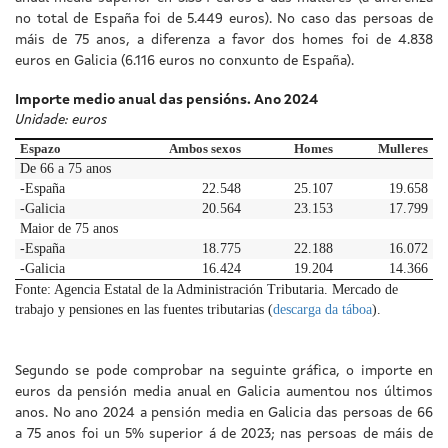
no total de España foi de 5.449 euros). No caso das persoas de
máis de 75 anos, a diferenza a favor dos homes foi de 4.838
euros en Galicia (6.116 euros no conxunto de España).
Importe medio anual das pensións. Ano 2024
Unidade: euros
Espazo
Ambos sexos
Homes
Mulleres
De 66 a 75 anos
-España
22.548
25.107
19.658
-Galicia
20.564
23.153
17.799
Maior de 75 anos
-España
18.775
22.188
16.072
-Galicia
16.424
19.204
14.366
Fonte: Agencia Estatal de la Administración Tributaria. Mercado de
trabajo y pensiones en las fuentes tributarias (
descarga da táboa
).
Segundo se pode comprobar na seguinte gráfica, o importe en
euros da pensión media anual en Galicia aumentou nos últimos
anos. No ano 2024 a pensión media en Galicia das persoas de 66
a 75 anos foi un 5% superior á de 2023; nas persoas de máis de