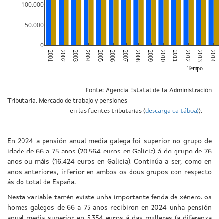
100.000
50.000
0
2001
2002
2003
2004
2005
2006
2007
2008
2009
2010
2011
2012
2013
2014
Tempo
Fonte: Agencia Estatal de la Administración
Tributaria. Mercado de trabajo y pensiones
en las fuentes tributarias (
descarga da táboa)
).
En 2024 a pensión anual media galega foi superior no grupo de
idade de 66 a 75 anos (20.564 euros en Galicia) á do grupo de 76
anos ou máis (16.424 euros en Galicia). Continúa a ser, como en
anos anteriores, inferior en ambos os dous grupos con respecto
ás do total de España.
Nesta variable tamén existe unha importante fenda de xénero: os
homes galegos de 66 a 75 anos recibiron en 2024 unha pensión
anual media superior en 5.354 euros á das mulleres (a diferenza