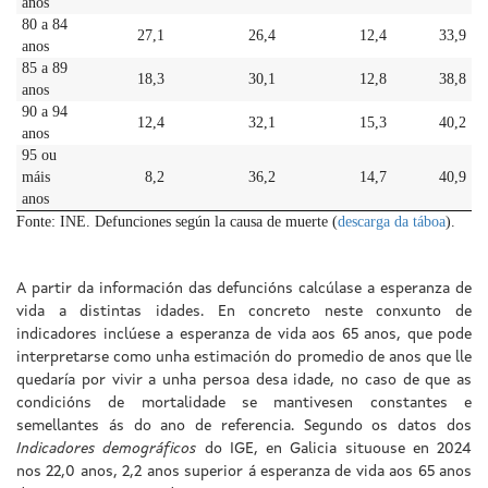
anos
80 a 84
27,1
26,4
12,4
33,9
anos
85 a 89
18,3
30,1
12,8
38,8
anos
90 a 94
12,4
32,1
15,3
40,2
anos
95 ou
máis
8,2
36,2
14,7
40,9
anos
Fonte: INE. Defunciones según la causa de muerte (
descarga da táboa
).
A partir da información das defuncións calcúlase a esperanza de
vida a distintas idades. En concreto neste conxunto de
indicadores inclúese a esperanza de vida aos 65 anos, que pode
interpretarse como unha estimación do promedio de anos que lle
quedaría por vivir a unha persoa desa idade, no caso de que as
condicións de mortalidade se mantivesen constantes e
semellantes ás do ano de referencia. Segundo os datos dos
Indicadores demográficos
do IGE, en Galicia situouse en 2024
nos 22,0 anos, 2,2 anos superior á esperanza de vida aos 65 anos