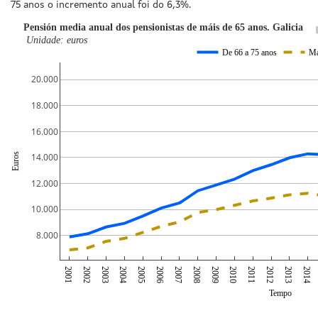
75 anos o incremento anual foi do 6,3%.
Pensión media anual dos pensionistas de máis de 65 anos. Galicia
Unidade: euros
De 66 a 75 anos
Má
20.000
18.000
16.000
Euros
14.000
12.000
10.000
8.000
2001
2002
2003
2004
2005
2006
2007
2008
2009
2010
2011
2012
2013
2014
Tempo