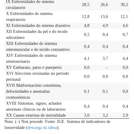
IX Enfermidades do sistema
28,5
26,6
30,2
circulatorio
X Enfermidades do sistema
12,8
13,6
12,1
respiratorio
XI Enfermidades do sistema dixestivo
4,8
4,9
4,6
XII Enfermidades da pel e do tecido
0,5
0,4
0,7
subcutáneo
XIII Enfermidades do sistema
0,4
0,4
0,4
osteomuscular e do tecido conxuntivo
XIV Enfermidades do sistema
4,1
3,7
4,4
xénitourinario
XV Embarazo, parto e puerperio
0,0
–
0,0
XVI Afeccións orixinadas no período
0,0
0,0
0,0
perinatal
XVII Malformacións conxénitas,
deformidades e anomalías
0,1
0,1
0,0
cromosómicas
XVIII Síntomas, signos, achados
0,4
0,4
0,4
anormais clínicos ou de laboratorio
XX Causas externas de mortalidade
3,0
3,2
2,9
Nota: (–) Non procede. Fonte: IGE. Sistema de indicadores de
lonxevidade (
descarga da táboa
).