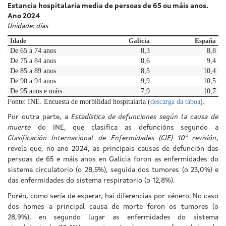
Estancia hospitalaria media de persoas de 65 ou máis anos.
Ano 2024
Unidade: días
Idade
Galicia
España
De 65 a 74 anos
8,3
8,8
De 75 a 84 anos
8,6
9,4
De 85 a 89 anos
8,5
10,4
De 90 a 94 anos
9,9
10,5
De 95 anos e máis
7,9
10,7
Fonte: INE. Encuesta de morbilidad hospitalaria (
descarga da táboa
).
Por outra parte, a
Estadística de defunciones según la causa de
muerte
do INE, que clasifica as defuncións segundo a
Clasificación Internacional de Enfermidades (CIE) 10ª revisión
,
revela que, no ano 2024, as principais causas de defunción das
persoas de 65 e máis anos en Galicia foron as enfermidades do
sistema circulatorio (o 28,5%), seguida dos tumores (o 23,0%) e
das enfermidades do sistema respiratorio (o 12,8%).
Porén, como sería de esperar, hai diferencias por xénero. No caso
dos homes a principal causa de morte foron os tumores (o
28,9%), en segundo lugar as enfermidades do sistema