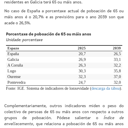
residentes en Galicia terá 65 ou máis anos.
No caso de España a porcentaxe actual de poboación de 65 ou
máis anos é o 20,7% e as previsións para o ano 2039 son que
acade o 26,5%.
Porcentaxe de poboación de 65 ou máis anos
Unidade: porcentaxe
Espazo
2025
2039
España
20,7
26,5
Galicia
26,9
33,1
A Coruña
26,3
32,2
Lugo
30,3
35,8
Ourense
32,3
37,0
Pontevedra
24,7
32,0
Fonte: IGE. Sistema de indicadores de lonxevidade (
descarga da táboa
).
Complementariamente, outros indicadores miden o peso do
colectivo de persoas de 65 ou máis anos con respecto a outros
grupos de poboación. Pódese salientar o
Índice de
envellecemento
, que relaciona a poboación de 65 ou máis anos