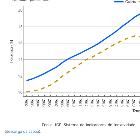
Galicia
20
18
Porcentaxe (%)
16
14
12
10
2002
2003
2004
2005
2006
2007
2008
2009
2010
2011
2012
2013
2014
2015
2016
2017
2018
2019
2020
20
Tem
Fonte: IGE. Sistema de indicadores de lonxevidade
(
descarga da táboa
).