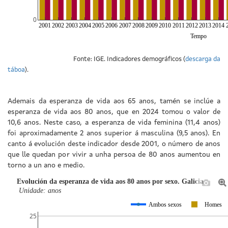
0
2001
2002
2003
2004
2005
2006
2007
2008
2009
2010
2011
2012
2013
2014
Tempo
Fonte: IGE. Indicadores demográficos (
descarga da
táboa
).
Ademais da esperanza de vida aos 65 anos, tamén se inclúe a
esperanza de vida aos 80 anos, que en 2024 tomou o valor de
10,6 anos. Neste caso, a esperanza de vida feminina (11,4 anos)
foi aproximadamente 2 anos superior á masculina (9,5 anos). En
canto á evolución deste indicador desde 2001, o número de anos
que lle quedan por vivir a unha persoa de 80 anos aumentou en
torno a un ano e medio.
Evolución da esperanza de vida aos 80 anos por sexo. Galicia
Unidade: anos
Ambos sexos
Homes
25