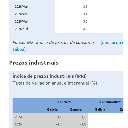
2026/Mar
3,8
2026/Abr
3,4
2026/Mai
3,5
2026/Xuñ
3,3
Fonte: INE. Índice de prezos de consumo
(descarga da
táboa)
Prezos industriais
Índice de prezos industriais (IPRI)
Taxas de variación anual e interanual (%)
IPRI xeral
IPRI manufacturas
Galicia
España
Galicia
Espa
2023
-4,1
1,7
2024
-4,3
-1,5