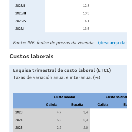
2025/II
12,8
2025/III
13,3
2025/IV
14,1
2026/I
13,5
Fonte: INE. Índice de prezos da vivenda
(descarga da tá
Custos laborais
Enquisa trimestral de custo laboral (ETCL)
Taxas de variación anual e interanual (%)
Custo laboral
Custo salarial
Galicia
España
Galicia
Espa
2023
4,7
3,4
2024
5,2
5,3
2025
2,2
2,0