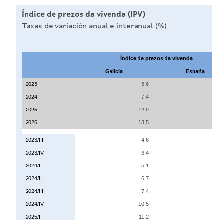
Índice de prezos da vivenda (IPV)
Taxas de variación anual e interanual (%)
Índice de prezos da vivenda
Galicia
España
2023
3,6
2024
7,4
2025
12,9
2026
13,5
2023/III
4,6
2023/IV
3,4
2024/I
5,1
2024/II
6,7
2024/III
7,4
2024/IV
10,5
2025/I
11,2