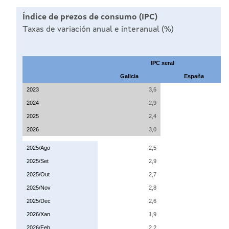
Índice de prezos de consumo (IPC)
Taxas de variación anual e interanual (%)
IPC xeral
Galicia
España
2023
3,6
2024
2,9
2025
2,4
2026
3,0
2025/Ago
2,5
2025/Set
2,9
2025/Out
2,7
2025/Nov
2,8
2025/Dec
2,6
2026/Xan
1,9
2026/Feb
2,2