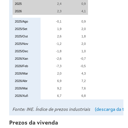
2025
2,4
0,9
2026
2,3
4,1
2025/Ago
-0,1
0,9
2025/Set
1,9
2,0
2025/Out
2,6
1,8
2025/Nov
-1,2
2,0
2025/Dec
-1,8
1,0
2026/Xan
-2,6
-0,7
2026/Feb
-7,3
-0,5
2026/Mar
2,0
4,3
2026/Abr
6,9
7,2
2026/Mai
9,2
7,6
2026/Xuñ
6,7
6,8
Fonte: INE. Índice de prezos industriais
(descarga da tá
Prezos da vivenda