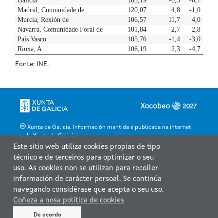
Xunta de Galicia. Información mantida e publicada na internet
pola Xunta de Galicia
Este sitio web utiliza cookies propias de tipo
Atención á cidadanía
técnico e de terceiros para optimizar o seu
Accesibilidade
uso. As cookies non se utilizan para recoller
información de carácter persoal. Se continúa
Aviso legal
navegando considérase que acepta o seu uso.
Atendémolo/a
Coñeza a nosa política de cookies
Mapa web
De acordo