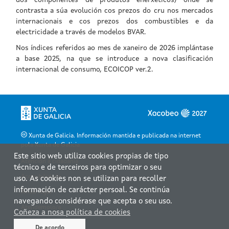
Xunta de Galicia. Información mantida e publicada na internet
pola Xunta de Galicia
Este sitio web utiliza cookies propias de tipo
Atención á cidadanía
técnico e de terceiros para optimizar o seu
Accesibilidade
uso. As cookies non se utilizan para recoller
información de carácter persoal. Se continúa
Aviso legal
navegando considérase que acepta o seu uso.
Atendémolo/a
Coñeza a nosa política de cookies
Mapa web
De acordo