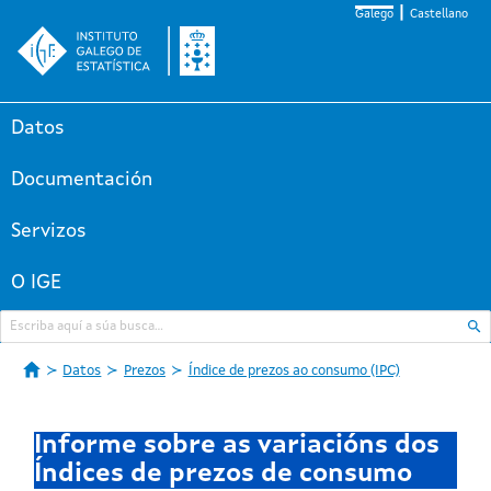
Galego
Castellano
Datos
Documentación
Servizos
O IGE
Datos
Prezos
Índice de prezos ao consumo (IPC)