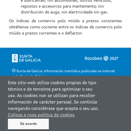
Xunta de Galicia. Información mantida e publicada na internet
pola Xunta de Galicia
Este sitio web utiliza cookies propias de tipo
Atención á cidadanía
técnico e de terceiros para optimizar o seu
Accesibilidade
uso. As cookies non se utilizan para recoller
información de carácter persoal. Se continúa
Aviso legal
navegando considérase que acepta o seu uso.
Atendémolo/a
Coñeza a nosa política de cookies
Mapa web
De acordo