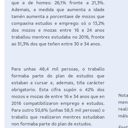
que a de homes: 26,1% fronte a 21,3%.
Ademais, a medida que aumenta a idade
tamén aumenta a porcentaxe de mozos que
compaxina estudos e emprego: só o 13,2%
dos mozos e mozas entre 16 e 24 anos
traballou mentres estudaba no 2016, fronte
ao 31,3% dos que teñen entre 30 e 34 anos.
Para unhas 48,4 mil persoas, o traballo
formaba parte do plan de estudos que
estaban a cursar e, ademais, tiña carácter
obrigatorio. Esta cifra supón o 42% dos
Nota
mozos e mozas de entre 16 e 34 anos que en
meno
2016 compatibilizaron emprego e estudos.
real
Para outro 50,8% (unhas 58,5 mil persoas) o
máis
traballo que realizaron mentres estudaban
non formaba parte do plan de estudos.
Fon